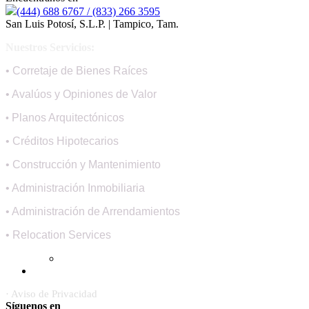
(444) 688 6767 / (833) 266 3595
San Luis Potosí, S.L.P. | Tampico, Tam.
Nuestros Servicios:
• Corretaje de Bienes Raíces
• Avalúos y Opiniones de Valor
Planos Arquitectónicos
•
• Créditos Hipotecarios
• Construcción y Mantenimiento
• Administración Inmobiliaria
• Administración de Arrendamientos
• Relocation Services
· Aviso de Privacidad
Síguenos en