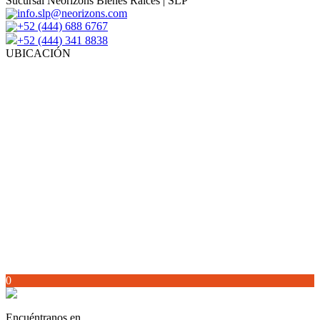
Sucursal Neorizons Bienes Raíces | SLP
info.slp@neorizons.com
+52 (444) 688 6767
+52 (444) 341 8838
UBICACIÓN
0
Encuéntranos en