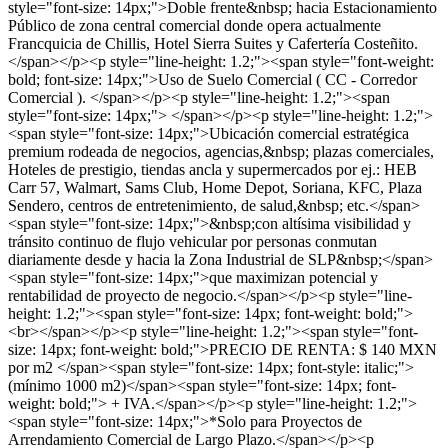
style="font-size: 14px;">Doble frente&nbsp; hacia Estacionamiento
Público de zona central comercial donde opera actualmente
Francquicia de Chillis, Hotel Sierra Suites y Cafertería Costeñito.
</span></p><p style="line-height: 1.2;"><span style="font-weight:
bold; font-size: 14px;">Uso de Suelo Comercial ( CC - Corredor
Comercial ). </span></p><p style="line-height: 1.2;"><span
style="font-size: 14px;"> </span></p><p style="line-height: 1.2;">
<span style="font-size: 14px;">Ubicación comercial estratégica
premium rodeada de negocios, agencias,&nbsp; plazas comerciales,
Hoteles de prestigio, tiendas ancla y supermercados por ej.: HEB
Carr 57, Walmart, Sams Club, Home Depot, Soriana, KFC, Plaza
Sendero, centros de entretenimiento, de salud,&nbsp; etc.</span>
<span style="font-size: 14px;">&nbsp;con altísima visibilidad y
tránsito continuo de flujo vehicular por personas conmutan
diariamente desde y hacia la Zona Industrial de SLP&nbsp;</span>
<span style="font-size: 14px;">que maximizan potencial y
rentabilidad de proyecto de negocio.</span></p><p style="line-
height: 1.2;"><span style="font-size: 14px; font-weight: bold;">
<br></span></p><p style="line-height: 1.2;"><span style="font-
size: 14px; font-weight: bold;">PRECIO DE RENTA: $ 140 MXN
por m2 </span><span style="font-size: 14px; font-style: italic;">
(mínimo 1000 m2)</span><span style="font-size: 14px; font-
weight: bold;"> + IVA.</span></p><p style="line-height: 1.2;">
<span style="font-size: 14px;">*Solo para Proyectos de
Arrendamiento Comercial de Largo Plazo.</span></p><p