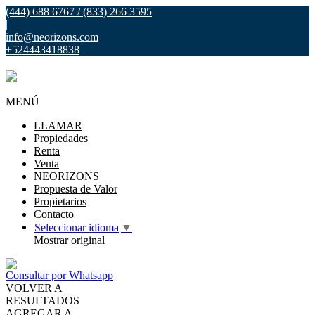
(444) 688 6767 / (833) 266 3595
|
info@neorizons.com
+524443418838
MENÚ
LLAMAR
Propiedades
Renta
Venta
NEORIZONS
Propuesta de Valor
Propietarios
Contacto
Seleccionar idioma
▼
Mostrar original
Consultar por Whatsapp
VOLVER A
RESULTADOS
AGREGAR A