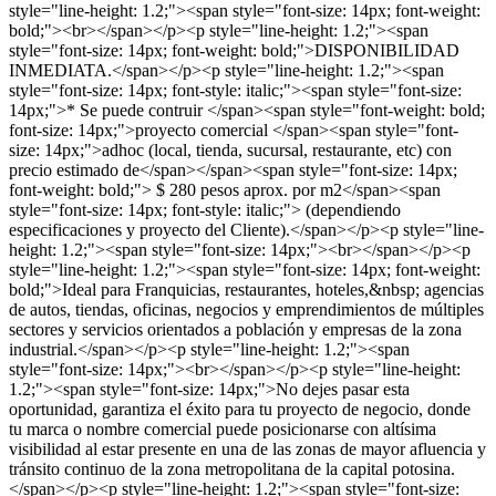
style="line-height: 1.2;"><span style="font-size: 14px; font-weight:
bold;"><br></span></p><p style="line-height: 1.2;"><span
style="font-size: 14px; font-weight: bold;">DISPONIBILIDAD
INMEDIATA.</span></p><p style="line-height: 1.2;"><span
style="font-size: 14px; font-style: italic;"><span style="font-size:
14px;">* Se puede contruir </span><span style="font-weight: bold;
font-size: 14px;">proyecto comercial </span><span style="font-
size: 14px;">adhoc (local, tienda, sucursal, restaurante, etc) con
precio estimado de</span></span><span style="font-size: 14px;
font-weight: bold;"> $ 280 pesos aprox. por m2</span><span
style="font-size: 14px; font-style: italic;"> (dependiendo
especificaciones y proyecto del Cliente).</span></p><p style="line-
height: 1.2;"><span style="font-size: 14px;"><br></span></p><p
style="line-height: 1.2;"><span style="font-size: 14px; font-weight:
bold;">Ideal para Franquicias, restaurantes, hoteles,&nbsp; agencias
de autos, tiendas, oficinas, negocios y emprendimientos de múltiples
sectores y servicios orientados a población y empresas de la zona
industrial.</span></p><p style="line-height: 1.2;"><span
style="font-size: 14px;"><br></span></p><p style="line-height:
1.2;"><span style="font-size: 14px;">No dejes pasar esta
oportunidad, garantiza el éxito para tu proyecto de negocio, donde
tu marca o nombre comercial puede posicionarse con altísima
visibilidad al estar presente en una de las zonas de mayor afluencia y
tránsito continuo de la zona metropolitana de la capital potosina.
</span></p><p style="line-height: 1.2;"><span style="font-size: