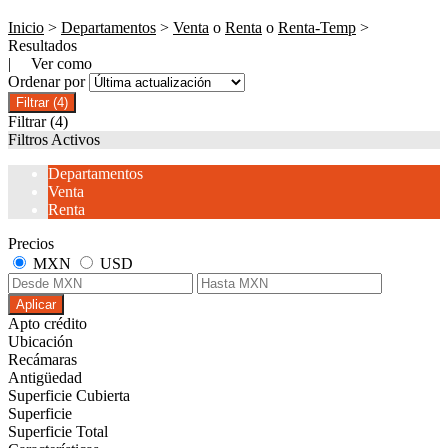
Inicio
>
Departamentos
>
Venta
o
Renta
o
Renta-Temp
>
Resultados
| Ver como
Ordenar por
Filtrar
(4)
Filtrar
(4)
Filtros Activos
Departamentos
Venta
Renta
Precios
MXN
USD
Aplicar
Apto crédito
Ubicación
Recámaras
Antigüedad
Superficie Cubierta
Superficie
Superficie Total