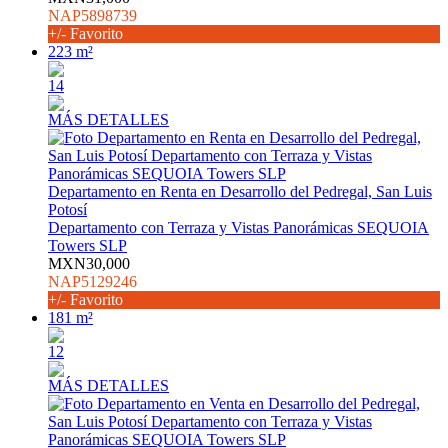
NAP5898739
+/- Favorito
223 m²
14
MÁS DETALLES
Departamento en Renta en Desarrollo del Pedregal, San Luis
Potosí
Departamento con Terraza y Vistas Panorámicas SEQUOIA
Towers SLP
MXN30,000
NAP5129246
+/- Favorito
181 m²
12
MÁS DETALLES