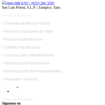
(444) 688 6767 / (833) 266 3595
San Luis Potosí, S.L.P. | Tampico, Tam.
Nuestros Servicios:
• Corretaje de Bienes Raíces
• Avalúos y Opiniones de Valor
Planos Arquitectónicos
•
• Créditos Hipotecarios
• Construcción y Mantenimiento
• Administración Inmobiliaria
• Administración de Arrendamientos
• Relocation Services
· Aviso de Privacidad
Síguenos en