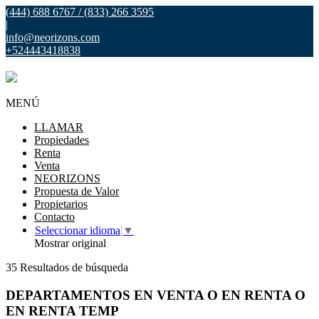
(444) 688 6767 / (833) 266 3595
|
info@neorizons.com
+524443418838
MENÚ
LLAMAR
Propiedades
Renta
Venta
NEORIZONS
Propuesta de Valor
Propietarios
Contacto
Seleccionar idioma
▼
Mostrar original
35 Resultados de búsqueda
DEPARTAMENTOS EN VENTA O EN RENTA O
EN RENTA TEMP