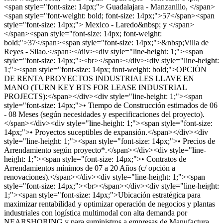
<span style="font-size: 14px;"> Guadalajara - Manzanillo, </span>
<span style="font-weight: bold; font-size: 14px;">57</span><span
style="font-size: 14px;"> Mexico - Laredo&nbsp; y </span>
</span><span style="font-size: 14px; font-weight:
bold;">37</span><span style="font-size: 14px;">&nbsp;Villa de
Reyes - Silao.</span></div><div style="line-height: 1;"><span
style="font-size: 14px;"><br></span></div><div style="line-height:
1;"><span style="font-size: 14px; font-weight: bold;">OPCIÓN
DE RENTA PROYECTOS INDUSTRIALES LLAVE EN
MANO (TURN KEY BTS FOR LEASE INDUSTRIAL
PROJECTS):</span></div><div style="line-height: 1;"><span
style="font-size: 14px;">• Tiempo de Construcción estimados de 06
- 08 Meses (según necesidades y especificaciones del proyecto).
</span></div><div style="line-height: 1;"><span style="font-size:
14px;">• Proyectos suceptibles de expansión.</span></div><div
style="line-height: 1;"><span style="font-size: 14px;">• Precios de
Arrendamiento según proyecto*.</span></div><div style="line-
height: 1;"><span style="font-size: 14px;">• Contratos de
Arrendamientos mínimos de 07 a 20 Años (c/ opción a
renovaciones).</span></div><div style="line-height: 1;"><span
style="font-size: 14px;"><br></span></div><div style="line-height:
1;"><span style="font-size: 14px;">Ubicación estratégica para
maximizar rentabilidad y optimizar operación de negocios y plantas
industriales con logística multimodal con alta demanda por
NEARSHORING y para suministros a empresas de Manufactura,