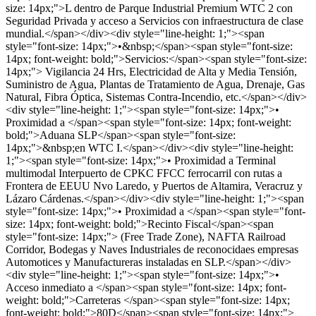
size: 14px;">L dentro de Parque Industrial Premium WTC 2 con
Seguridad Privada y acceso a Servicios con infraestructura de clase
mundial.</span></div><div style="line-height: 1;"><span
style="font-size: 14px;">•&nbsp;</span><span style="font-size:
14px; font-weight: bold;">Servicios:</span><span style="font-size:
14px;"> Vigilancia 24 Hrs, Electricidad de Alta y Media Tensión,
Suministro de Agua, Plantas de Tratamiento de Agua, Drenaje, Gas
Natural, Fibra Óptica, Sistemas Contra-Incendio, etc.</span></div>
<div style="line-height: 1;"><span style="font-size: 14px;">•
Proximidad a </span><span style="font-size: 14px; font-weight:
bold;">Aduana SLP</span><span style="font-size:
14px;">&nbsp;en WTC I.</span></div><div style="line-height:
1;"><span style="font-size: 14px;">• Proximidad a Terminal
multimodal Interpuerto de CPKC FFCC ferrocarril con rutas a
Frontera de EEUU Nvo Laredo, y Puertos de Altamira, Veracruz y
Lázaro Cárdenas.</span></div><div style="line-height: 1;"><span
style="font-size: 14px;">• Proximidad a </span><span style="font-
size: 14px; font-weight: bold;">Recinto Fiscal</span><span
style="font-size: 14px;"> (Free Trade Zone), NAFTA Railroad
Corridor, Bodegas y Naves Industriales de reconocidaes empresas
Automotices y Manufactureras instaladas en SLP.</span></div>
<div style="line-height: 1;"><span style="font-size: 14px;">•
Acceso inmediato a </span><span style="font-size: 14px; font-
weight: bold;">Carreteras </span><span style="font-size: 14px;
font-weight: bold;">80D</span><span style="font-size: 14px;">