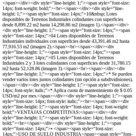
</span></div><div style="line-height: 1;"><span style="font-size:
14px; font-weight: bold;"><br></span></div><div style="line-
height: 1;"><span style="font-size: 14px;">10&nbsp; Lotes
disponibles de Terrenos Industriales colindantes con superficies
desde 8,899.22 m2 hasta 14,298.86 m2 (imagen 1).</span></div>
<div style="line-height: 1;"><span style="font-size: 14px;"><span
style="font-size: 14px;">04 Lotes disponibles de Terrenos
Industriales individuales con superficies desde 43,391.46 m2 hasta
77,916.53 m2 (imagen 2).</span><br></span></div><div
style="line-height: 1;"><span style="font-size: 14px;"><span
style="font-size: 14px;">05 Lotes disponibles de Terrenos
Industriales 2 y 3 lotes colindantes con superficies desde 31,780.15
m2 hasta 52,128.86 (imagen 3).</span><br></span></div><div
style="line-height: 1;"><span style="font-size: 14px;">* Se pueden
vender varios lotes juntos colindantes (sin opción a subdividisiones).
</span></div><div style="line-height: 1;"><span style="font-size:
14px; font-style: italic;">* Aplica cuota de mantenimiento de $ 0.05
USD/m2 por mes.</span></div><div style="line-height: 1;"><span
style="font-size: 14px; font-style: italic;"><br></span></div><div
style="line-height: 1;"><span style="font-size: 14px; font-weight:
bold;">VENTAJAS COMPETITIVAS:</span></div><div
style="line-height: 1;"><span style="font-size: 14px; font-weight:
bold;"><br></span></div><div style="line-height: 1;"><span
style="font-size: 14px;">• </span><span style="font-size:
14px;">USO DE SUELO INDUSTRIA</span><span style="font-