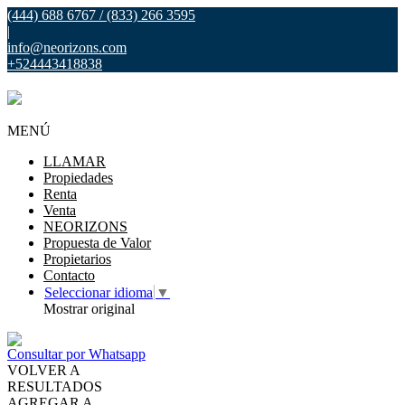
(444) 688 6767 / (833) 266 3595
|
info@neorizons.com
+524443418838
MENÚ
LLAMAR
Propiedades
Renta
Venta
NEORIZONS
Propuesta de Valor
Propietarios
Contacto
Seleccionar idioma
▼
Mostrar original
Consultar por Whatsapp
VOLVER A
RESULTADOS
AGREGAR A